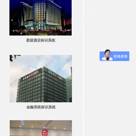
星级酒店标识系统
金融系统标识系统