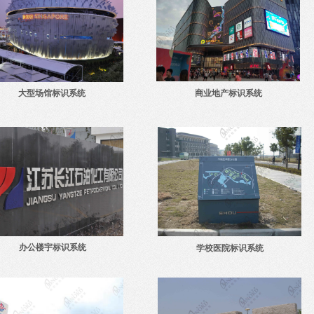
大型场馆标识系统
商业地产标识系统
办公楼宇标识系统
学校医院标识系统